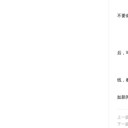
不要
后，
线，
如新
上一
下一