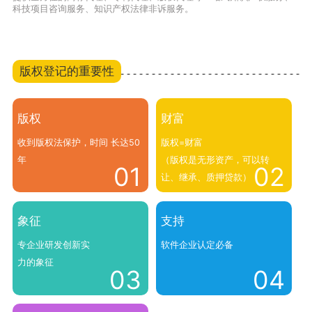
科技项目咨询服务、知识产权法律非诉服务。
版权登记的重要性
版权
财富
收到版权法保护，时间 长达50
版权=财富
年
（版权是无形资产，可以转
01
02
让、继承、质押贷款）
象征
支持
专企业研发创新实
软件企业认定必备
力的象征
03
04