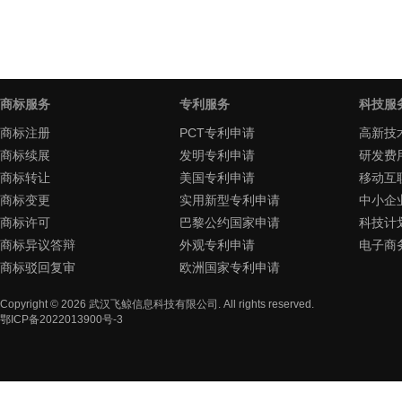
商标服务
专利服务
科技服
商标注册
PCT专利申请
高新技
商标续展
发明专利申请
研发费
商标转让
美国专利申请
移动互
商标变更
实用新型专利申请
中小企
商标许可
巴黎公约国家申请
科技计
商标异议答辩
外观专利申请
电子商
商标驳回复审
欧洲国家专利申请
Copyright ©
2026
武汉飞鲸信息科技有限公司
. All rights reserved.
鄂ICP备2022013900号-3